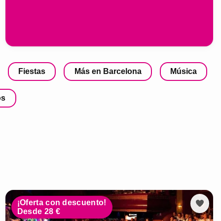
Fiestas
Más en Barcelona
Música
os
¡Oferta con descuento!
Desde 28 €