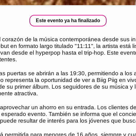
Este evento ya ha finalizado
el corazón de la música contemporánea desde sus inic
 en formato largo titulado "11:11", la artista está 
ue van desde el hyperpop hasta el trip-hop. Este eve
tentes.
 puertas se abrirán a las 19:30, permitiendo a los a
o representa la oportunidad de ver a Biig Piig en vi
l de su primer álbum. Los seguidores de su música y 
ente atractiva.
provechar un ahorro en su entrada. Los clientes de
 esperado evento. También se informa que el concie
 puede resultar de interés para los jóvenes que busca
está permitida para menores de 16 años, siempre y 