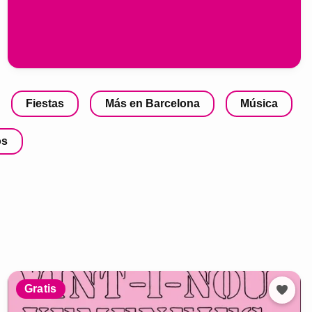
Fiestas
Más en Barcelona
Música
os
Gratis