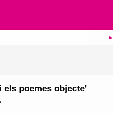
Agenda
i els poemes objecte'
s