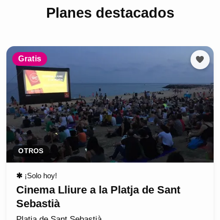
Planes destacados
Gratis
OTROS
✱
¡Solo hoy!
Cinema Lliure a la Platja de Sant
Sebastià
Platja de Sant Sebastià