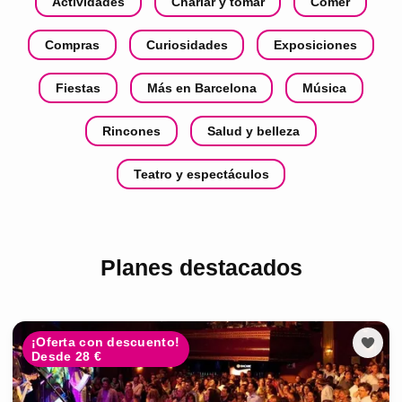
Actividades
Charlar y tomar
Comer
Compras
Curiosidades
Exposiciones
Fiestas
Más en Barcelona
Música
Rincones
Salud y belleza
Teatro y espectáculos
Planes destacados
¡Oferta con descuento!
Desde 28 €