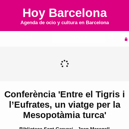
Hoy Barcelona
Agenda de ocio y cultura en
Barcelona
Inicio
Agenda
Conferència 'Entre el Tigris i
l’Eufrates, un viatge per la
Mesopotàmia turca'