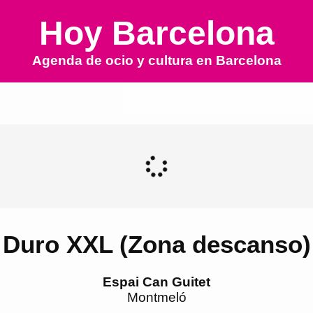
Hoy Barcelona
Agenda de ocio y cultura en
Barcelona
Duro XXL (Zona descanso)
Espai Can Guitet
Montmeló