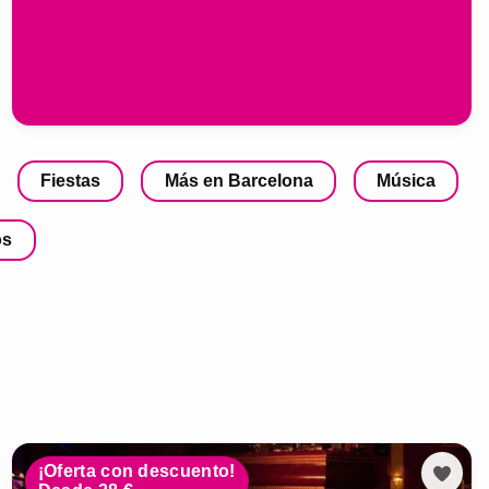
Fiestas
Más en Barcelona
Música
os
¡Oferta con descuento!