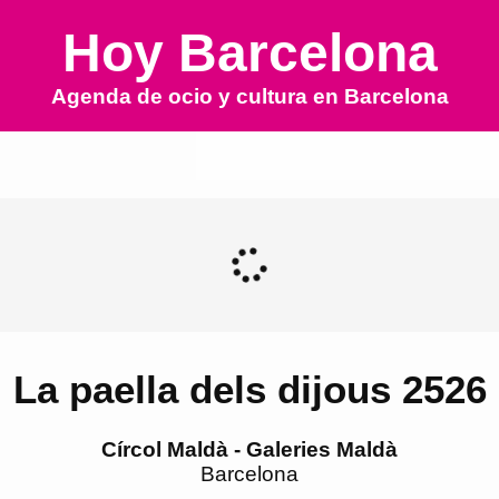
Hoy Barcelona
Agenda de ocio y cultura en
Barcelona
La paella dels dijous 2526
Círcol Maldà - Galeries Maldà
Barcelona