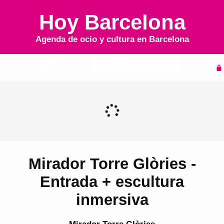
Hoy Barcelona
Agenda de ocio y cultura en
Barcelona
Inicio
Agenda
Mirador Torre Glòries -
Entrada + escultura
inmersiva