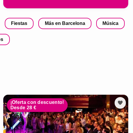
Fiestas
Más en Barcelona
Música
os
¡Oferta con descuento!
Desde 28 €