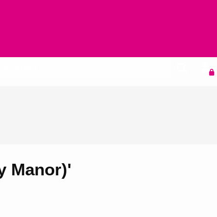
Agenda
ny Manor)'