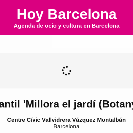
Hoy Barcelona
Agenda de ocio y cultura en
Barcelona
fantil 'Millora el jardí (Bota
Centre Cívic Vallvidrera Vázquez Montalbán
Barcelona