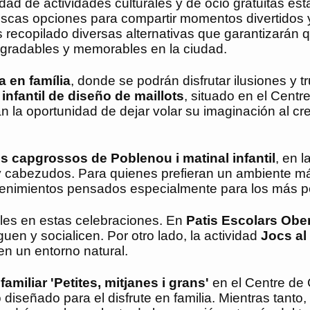
ad de actividades culturales y de ocio gratuitas es
buscas opciones para compartir momentos divertidos y
s recopilado diversas alternativas que garantizarán 
gradables y memorables en la ciudad.
a en família
, donde se podrán disfrutar ilusiones y t
 infantil de diseño de maillots
, situado en el Centr
 la oportunidad de dejar volar su imaginación al cr
s capgrossos de Poblenou i matinal infantil
, en l
 y cabezudos. Para quienes prefieran un ambiente más
tenimientos pensados especialmente para los más 
ales en estas celebraciones. En
Patis Escolars Ober
uen y socialicen. Por otro lado, la actividad
Jocs al
 en un entorno natural.
familiar 'Petites, mitjanes i grans'
en el Centre de 
señado para el disfrute en familia. Mientras tanto,