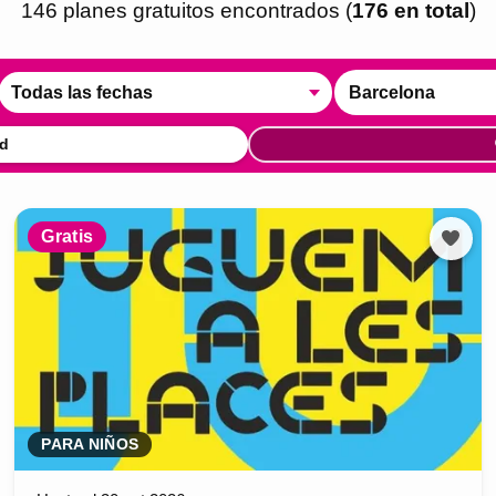
146
plan
es
gratuito
s
encontrado
s
(
176
en total
)
Todas las fechas
Barcelona
d
Gratis
PARA NIÑOS