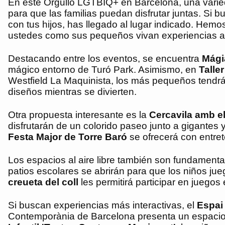
En este Orgullo LGTBIQ+ en Barcelona, una varied
para que las familias puedan disfrutar juntas. Si 
con tus hijos, has llegado al lugar indicado. Hemo
ustedes como sus pequeños vivan experiencias a
Destacando entre los eventos, se encuentra
Mági
mágico entorno de Turó Park. Asimismo, en
Taller
Westfield La Maquinista, los más pequeños tendrán
diseños mientras se divierten.
Otra propuesta interesante es la
Cercavila amb el
disfrutarán de un colorido paseo junto a gigantes
Festa Major de Torre Baró
se ofrecerá con entre
Los espacios al aire libre también son fundament
patios escolares se abrirán para que los niños jueg
creueta del coll
les permitirá participar en juegos
Si buscan experiencias más interactivas, el
Espai 
Contemporània de Barcelona presenta un espacio di