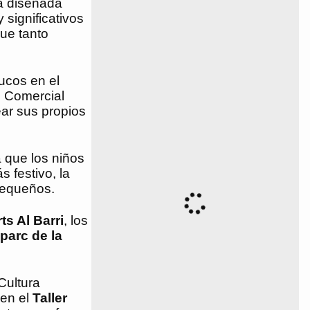
tá diseñada
 significativos
que tanto
rucos en el
e Comercial
ear sus propios
a que los niños
 festivo, la
pequeños.
ts Al Barri
, los
 parc de la
Cultura
 en el
Taller