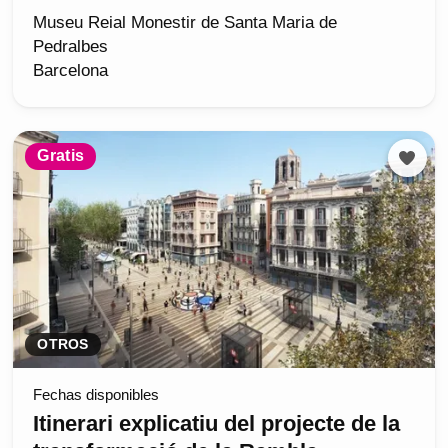
Museu Reial Monestir de Santa Maria de
Pedralbes
Barcelona
Gratis
OTROS
Fechas disponibles
Itinerari explicatiu del projecte de la