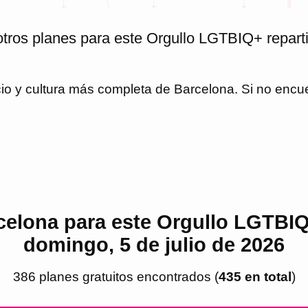
otros planes para este Orgullo LGTBIQ+ repart
cio y cultura más completa de
Barcelona
. Si no encu
celona para este Orgullo LGTBIQ+,
domingo, 5 de julio de 2026
386
plan
es
gratuito
s
encontrado
s
(
435
en total
)